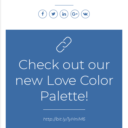
Check out our
new Love Color
Palette!
http://bit.ly/1yHniM6