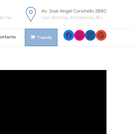
Av. José Angel Conchello 2880
al.mx
Col. Victoria, Monterrey, N.L
Facebook
Instagram
LinkedIn
Google
ontacto
Tienda