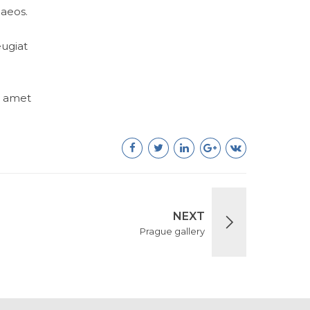
naeos.
eugiat
t amet
NEXT
Prague gallery