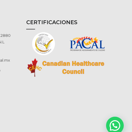
CERTIFICACIONES
o 2880
N.L
al.mx