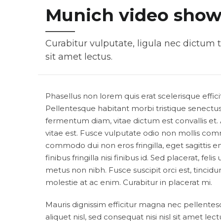
Munich video show
Curabitur vulputate, ligula nec dictum 
sit amet lectus.
Phasellus non lorem quis erat scelerisque effic
Pellentesque habitant morbi tristique senectu
fermentum diam, vitae dictum est convallis e
vitae est. Fusce vulputate odio non mollis comm
commodo dui non eros fringilla, eget sagittis e
finibus fringilla nisi finibus id. Sed placerat, fel
metus non nibh. Fusce suscipit orci est, tincidu
molestie at ac enim. Curabitur in placerat mi.
Mauris dignissim efficitur magna nec pellentes
aliquet nisl, sed consequat nisi nisl sit amet lec