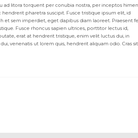
iosqu ad litora torquent per conubia nostra, per inceptos hime
ndrerit pharetra suscipit. Fusce tristique ipsum elit, id
ibh et sem imperdiet, eget dapibus diam laoreet. Praesent f
ique. Fusce rhoncus sapien ultrices, porttitor lectus id,
tate, erat at hendrerit tristique, enim velit luctus dui, in
ui, venenatis ut lorem quis, hendrerit aliquam odio. Cras si