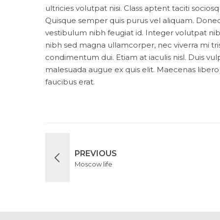
ultricies volutpat nisi. Class aptent taciti soc
Quisque semper quis purus vel aliquam. Donec he
vestibulum nibh feugiat id. Integer volutpat n
nibh sed magna ullamcorper, nec viverra mi trist
condimentum dui. Etiam at iaculis nisl. Duis vulpu
malesuada augue ex quis elit. Maecenas libero d
faucibus erat.
PREVIOUS
Moscow life