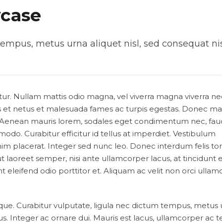
case
tempus, metus urna aliquet nisl, sed consequat nis
itur. Nullam mattis odio magna, vel viverra magna viverra ne
s et netus et malesuada fames ac turpis egestas. Donec mat
t. Aenean mauris lorem, sodales eget condimentum nec, fau
odo. Curabitur efficitur id tellus at imperdiet. Vestibulum
nim placerat. Integer sed nunc leo. Donec interdum felis tor
is ut laoreet semper, nisi ante ullamcorper lacus, at tincidunt e
nt eleifend odio porttitor et. Aliquam ac velit non orci ulla
que. Curabitur vulputate, ligula nec dictum tempus, metus
tus. Integer ac ornare dui. Mauris est lacus, ullamcorper ac tel