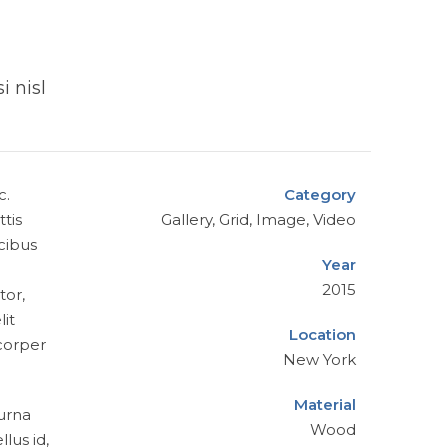
i nisl
c.
Category
tis
Gallery, Grid, Image, Video
cibus
Year
2015
tor,
lit
Location
mcorper
New York
Material
 urna
Wood
lus id,