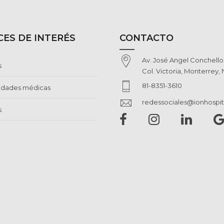
ES DE INTERÉS
CONTACTO
Av. José Angel Conchell
s
Col. Victoria, Monterrey, 
81-8351-3610
lidades médicas
redessociales@ionhospit
s